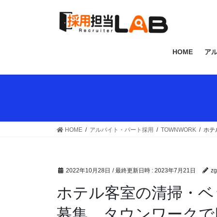
コ
ナ
ン
ビ
テ
ゲ
ン
ー
ツ
シ
HOME
ア
へ
ョ
ス
ン
キ
に
ッ
移
プ
動
HOME
アルバイト・パート採用
TOWNWORK
ホテ
2022年10月28日
/ 最終更新日時 :
2023年7月21日
zg
ホテル客室の清掃・ベ
募集。タウンワークで