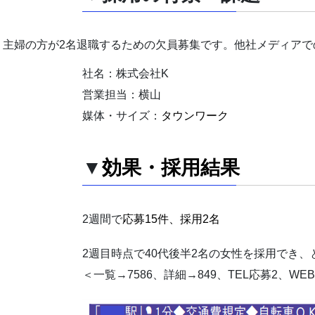
主婦の方が2名退職するための欠員募集です。他社メディアで
社名：株式会社K
営業担当：横山
媒体・サイズ：
タウンワーク
▼
効果・採用結果
2週間で
応募15件、採用2名
2週目時点で40代後半2名の女性を採用でき
＜一覧→7586、詳細→849、TEL応募2、WE